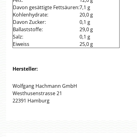
Fett:
12,0 g
Davon gesättigte Fettsäuren:
7,1 g
Kohlenhydrate:
20,0 g
Davon Zucker:
0,1 g
Ballaststoffe:
29,0 g
Salz:
0,1 g
Eiweiss
25,0 g
Hersteller:
Wolfgang Hachmann GmbH
Westhusenstrasse 21
22391 Hamburg