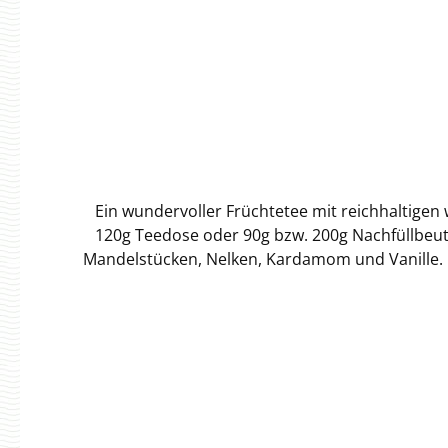
Ein wundervoller Früchtetee mit reichhaltigen 
120g Teedose oder 90g bzw. 200g Nachfüllbeu
Mandelstücken, Nelken, Kardamom und Vanille. Genieße
sich praktisch im Regal stapeln, siehe Fo