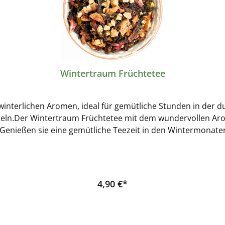
Wintertraum Früchtetee
winterlichen Aromen, ideal für gemütliche Stunden in der du
teln.Der Wintertraum Früchtetee mit dem wundervollen Ar
n sie eine gemütliche Teezeit in den Wintermonaten mit diesem Wi
to.Zutaten: Apfelstücke, Hibiskusblüten, Orangenschalen (10
MANDELSTÜCKE, Aroma, Gewürznelken, Kardamompulver, Vanil
4,90 €*