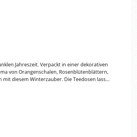
nklen Jahreszeit. Verpackt in einer dekorativen
oma von Orangenschalen, Rosenblütenblättern,
nterzauber. Die Teedosen lassen
%), Hagebuttenschalen, Rosenblütenblätter,
le. Hersteller: Wolfgang Hachmann GmbHWesthusenstrasse 2122391 Hamburg