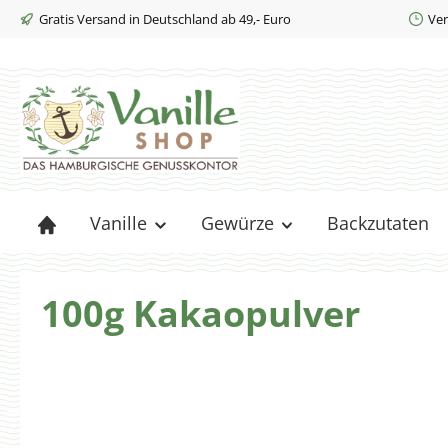
Gratis Versand in Deutschland ab 49,- Euro
Ver
m Hauptinhalt springen
Zur Suche springen
Zur Hauptnavigation springen
Vanille
Gewürze
Backzutaten
100g Kakaopulver
Bildergalerie überspringen