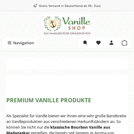
Zum Hauptinhalt springen
Gratis Versand in Deutschland ab 49,- Euro
War
Navigation
PREMIUM VANILLE PRODUKTE
Als Spezialist für Vanille bieten wir Ihnen eine sehr große Bandbreite
an Vanilleprodukten aus verschiedenen Herkunftsländern an. So
können Sie nicht nur die
klassische Bourbon Vanille aus
Madagaskar
genießen, die bereits seit langem as Aroma von