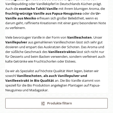
Vanillepudding oder Vanillekipferl in Deutschlands Küchen prägt.
Auch die
exotische Tahiti Vanille
mit ihrem blumigen Aroma, die
fruchtig-würzige Vanille aus Papua-Neuguinea
oder die
Ur-
Vanille aus Mexiko
erfreuen sich großer Beliebtheit, wenn es
darum geht, raffinierte Kreationen mit einer ganz besonderen Note
zu verfeinern.
Viele bevorzugen Vanille in der Form von
Vanilleschoten
. Unser
Vanillepulver
aus gemahlenen Vanilleschoten lässt sich sehr gut
dosieren und erspart das Auskratzen der Schoten. Das Aroma und
der süßliche Geschmack des
Vanilleextraktes
lässt sich nicht nur
für Desserts und beim Backen verwenden, sondern verfeinert auch
kalte Getränke wie Fruchtschorlen oder Eistees.
Da wir als Spezialist auf höchste Qualität Wert legen, bieten wir
sowohl
Vanilleschoten, als auch Vanillepulver und
Vanilleextrakt in Bio Qualität
an. Die Bio Vanille stammt von
speziell für die Bio Produktion angelegten Plantagen auf Papua-
Neuguinea und Madagaskar.
Produkte filtern