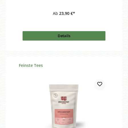
Ab
23,90 €*
Details
Produktgalerie überspringen
Feinste Tees