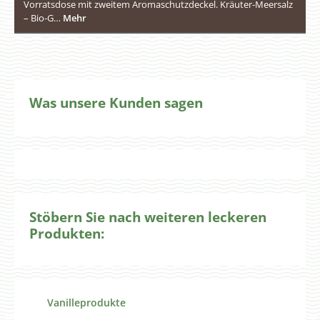
Vorratsdose mit zweitem Aromaschutzdeckel. Kräuter-Meersalz
– Bio-G…
Mehr
Was unsere Kunden sagen
Stöbern Sie nach weiteren leckeren
Produkten:
Produktgalerie überspringen
Vanilleprodukte