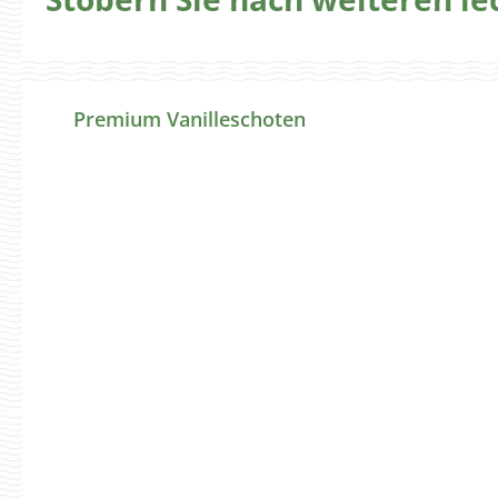
Produktgalerie überspringen
Premium Vanilleschoten