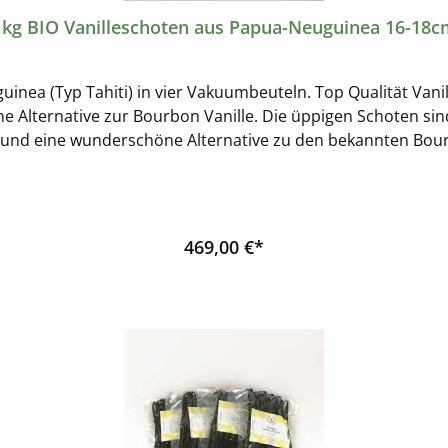
1kg BIO Vanilleschoten aus Papua-Neuguinea 16-18c
guinea (Typ Tahiti) in vier Vakuumbeuteln. Top Qualität Vani
che Alternative zur Bourbon Vanille. Die üppigen Schoten si
eu und eine wunderschöne Alternative zu den bekannten Bou
hitensis und hat als solche ein fruchtig-blumiges Aroma. Gle
 der Bourbon und der Tahiti Vanille. Die Schoten sind etwas 
emark als eine 17-18 cm lange Bourbon Vanilleschote. Wie a
gt im Südpazifischen Ozean, nördlich von Australien, östlic
469,00 €*
is nach Hamburg in unserem Online Shop Bio zertifiziert, ohne
andwirtschaft Papua-Neuguinea Hersteller dieses Produktes: Wolfgang Hach