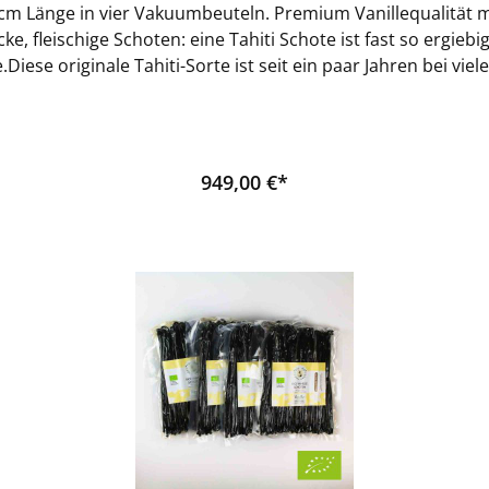
18cm Länge in vier Vakuumbeuteln. Premium Vanillequalität
cke, fleischige Schoten: eine Tahiti Schote ist fast so ergieb
ese originale Tahiti-Sorte ist seit ein paar Jahren bei vi
ich viele Nachspeisen verfeinern. Insbesondere fruchtige 
flanze (Vanilla Tahitensis) ist eine andere Sorte als die Mada
. Neben dem unterschiedlichen Aroma unterscheidet sich di
der Dicke und Ergiebigkeit der Schoten. Hersteller: Wolfgang Hachm
949,00 €*