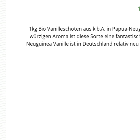
1kg Bio Vanilleschoten aus k.b.A. in Papua-Neu
würzigen Aroma ist diese Sorte eine fantastis
Neuguinea Vanille ist in Deutschland relativ n
Vanille ist vom Typ her ebenfalls eine Vanilla Ta
Tahitischoten und liegt somit im Duft zwischen
eine 16-18 cm lange Schote enthält mehr Vanill
Papua-Neuguinea im Tropengürtel. Die Insel lie
Ursprung auf den Plantagen auf Papua-Neuguinea b
L