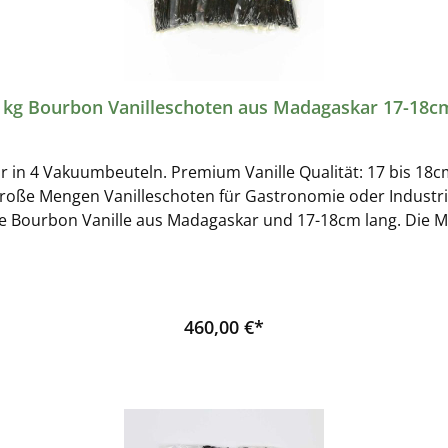
1kg Bourbon Vanilleschoten aus Madagaskar 17-18c
n 4 Vakuumbeuteln. Premium Vanille Qualität: 17 bis 18cm la
ße Mengen Vanilleschoten für Gastronomie oder Industriel
este Bourbon Vanille aus Madagaskar und 17-18cm lang. Die M
uftdicht versiegelten Beuteln geliefert und sollte in einem l
steller:Wolfgang Hachmann GmbHWesthusenstrasse 2122
460,00 €*