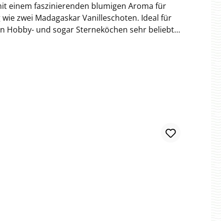
 mit einem faszinierenden blumigen Aroma für
ig wie zwei Madagaskar Vanilleschoten. Ideal für
elen Hobby- und sogar Sterneköchen sehr beliebt.
Nachspeisen gewinnen durch diese Vanillesorte
gaskar oder Mexiko Vanille (Vanille Planifolia),
ese Vanille von der Madagaskar Vanille auch in
ann GmbHWesthusenstrasse 2122391 Hamburg