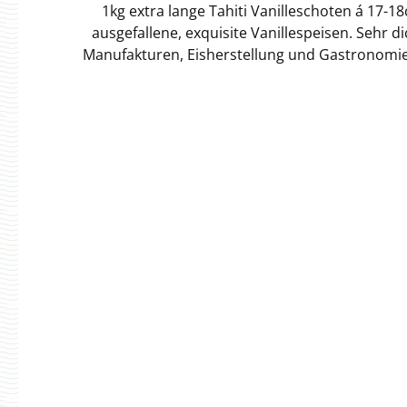
1kg extra lange Tahiti Vanilleschoten á 17-
ausgefallene, exquisite Vanillespeisen. Sehr di
Manufakturen, Eisherstellung und Gastronomie.Di
Mit dem angenehmen, süßlichen Aroma lassen s
an zusätzlicher Raffinesse. Die Tahiti Vanillep
worauf das sehr unterschiedliche Aroma beruht