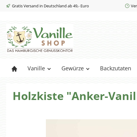
Gratis Versand in Deutschland ab 49,- Euro
Ver
m Hauptinhalt springen
Zur Suche springen
Zur Hauptnavigation springen
Vanille
Gewürze
Backzutaten
Holzkiste "Anker-Vani
Bildergalerie überspringen