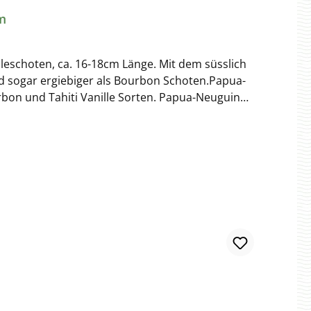
m
lleschoten, ca. 16-18cm Länge. Mit dem süsslich
nd sogar ergiebiger als Bourbon Schoten.Papua-
rbon und Tahiti Vanille Sorten. Papua-Neuguinea
ichzeitig ist sie etwas würziger als die bekannten
üppiger und ergiebiger als die Bourbon Vanille,
lle Vanille produzierenden Länder befindet sich
h von Indonesien. Diese Vanilleschoten sind vom
 Zusätze oder Schadstoffe. DE-ÖKO-005
mann GmbH Westhusenstrasse 21 22391 Hamburg