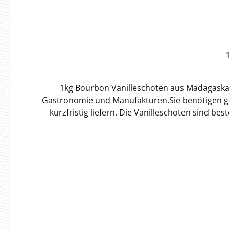
1kg Bourbon Vanilleschoten aus Madagaskar i
Gastronomie und Manufakturen.Sie benötigen gro
kurzfristig liefern. Die Vanilleschoten sind b
Jahre. Die Ware wird in 250g Tranchen in l
werden.Her