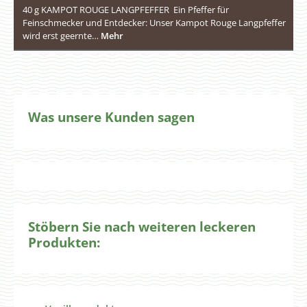
40 g KAMPOT ROUGE LANGPFEFFER Ein Pfeffer für
Feinschmecker und Entdecker: Unser Kampot Rouge Langpfeffer
wird erst geernte…
Mehr
Was unsere Kunden sagen
Stöbern Sie nach weiteren leckeren
Produkten:
Produktgalerie überspringen