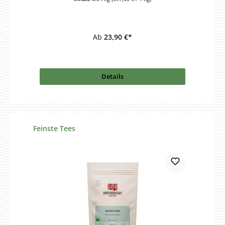
Ab
23,90 €*
Details
Produktgalerie überspringen
Feinste Tees