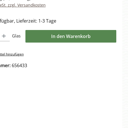
wSt. zzgl. Versandkosten
ügbar, Lieferzeit: 1-3 Tage
l: Gib den gewünschten Wert ein oder benutze die Schaltflächen 
Glas
In den Warenkorb
tel hinzufügen
mmer:
656433