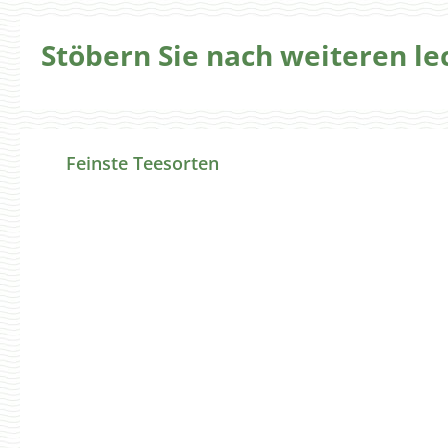
Stöbern Sie nach weiteren l
Produktgalerie überspringen
Feinste Teesorten