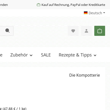
Kunden
Kauf auf Rechnung, PayPal oder Kreditkarte
Deutsch
Ware
e
Zubehör
SALE
Rezepte & Tipps
Die Kompotterie
kg
(47,88 € / 1 kg)