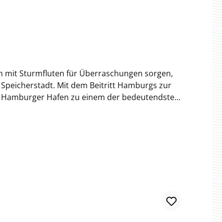
mit Sturmfluten für Überraschungen sorgen,
itritt Hamburgs zur
er Hamburger Hafen zu einem der bedeutendsten
eede entladen und von dort aus mit kleineren
ädtischen Wasserwege mit niedrigen Brücken und
fe von Staken manövriert. Hierbei war es
eitern, war bei einer Tasse Kaffee besonders
war. Diesen traditionsbewussten Ewerführern und
re Gezeiten® Kaffeemischung von ihrer besten
ruchtigen Akzenten von Pampelmuse und roter
warztee. Verarbeitung:Ganze
gang:SchwarzteeSäure:3 von 4Intensität:3 von