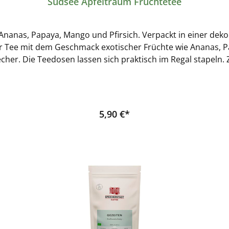
Südsee Apfeltraum Früchtetee
 Ananas, Papaya, Mango und Pfirsich. Verpackt in einer de
ger Tee mit dem Geschmack exotischer Früchte wie Ananas, 
en sich praktisch im Regal stapeln. Zutaten: Apfelstücke (56%), Ananasstücke (10%)
säure), Papayastücke (Papaya, Zucker), Mangostücke (Mango
Pfirsichstücke, Aroma, Säuerungsmittel: Weinsäure. Hersteller:
5,90 €*