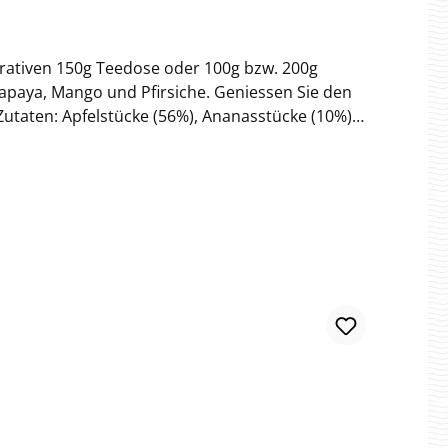
korativen 150g Teedose oder 100g bzw. 200g
Papaya, Mango und Pfirsiche. Geniessen Sie den
, Zucker, Säuerungsmittel: Zitronensäure),
 Wolfgang Hachmann GmbHWesthusenstrasse 2122391 Hamburg