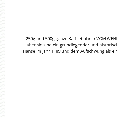
250g und 500g ganze KaffeebohnenVOM WENDE
aber sie sind ein grundlegender und historisch verankerte
Hanse im Jahr 1189 und dem Aufschwung als ei
Umschlagplätze. Waren große Frachtsegler zu
Segelbooten des Typs "Ewer" zur Küste gebrach
wechselnden Windverhältnissen einklappb
entscheidend, dass die Ewerführer das Rhythmus der Gezeiten genau kannten, um nicht auf de
Schnack", der informelle Informationsaustau
wichtig. Offensichtlich war, dass derjenige, d
den vergangenen Tagen ist unsere 100% Arabi
Seite: Sie entfaltet zunächst die floralen
Johannisbeere in den Zwisc
BohnenKategorie:VegetalHauptnote:Bergamotte