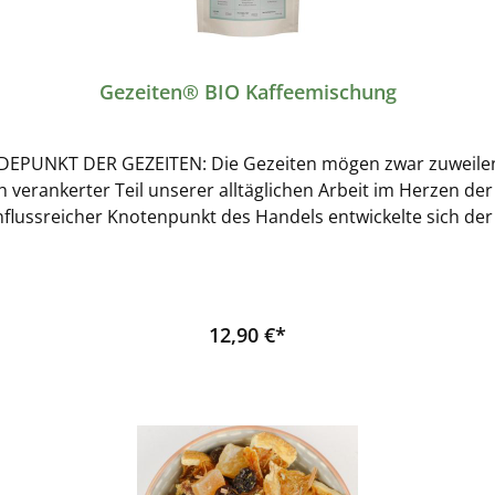
Gezeiten® BIO Kaffeemischung
PUNKT DER GEZEITEN: Die Gezeiten mögen zwar zuweilen 
r Teil unserer alltäglichen Arbeit im Herzen der Speicherstadt. Mit dem Be
nflussreicher Knotenpunkt des Handels entwickelte sich d
 sperrig, um direkt anzulegen, wurden die Güter auf der R
t. Die anpassungsfähigen Ewer, mit ihren für die innerst
aren Masten, wurden mittels reiner Muskelkraft und der Hil
m flachen Grund zu stranden. Der sogenannte "Hafen-
12,90 €*
sch mit anderen Bootsführern, Auftraggebern und Hafenarb
er den besten Kaffee ausschenkte, oft einen Schritt voraus 
ca-Kaffeemischung gewidmet. In der Tasse zeigt sich unse
 Aromen von Jasminblüten und Bergamotte, gefolgt von den f
hentönen. Zum Schluss verweilt eine subtile Note von Sch
, JasminblüteNebennote:Pampelmuse, Rote JohannisbeereAb