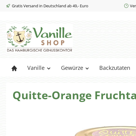
Gratis Versand in Deutschland ab 49,- Euro
Ver
m Hauptinhalt springen
Zur Suche springen
Zur Hauptnavigation springen
Vanille
Gewürze
Backzutaten
Quitte-Orange Fruchta
Bildergalerie überspringen