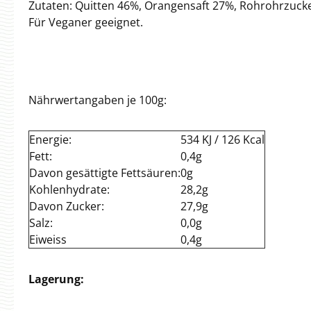
Zutaten: Quitten 46%, Orangensaft 27%, Rohrohrzucke
Für Veganer geeignet.
Nährwertangaben je 100g:
Energie:
534 KJ / 126 Kcal
Fett:
0,4g
Davon gesättigte Fettsäuren:
0g
Kohlenhydrate:
28,2g
Davon Zucker:
27,9g
Salz:
0,0g
Eiweiss
0,4g
Lagerung: