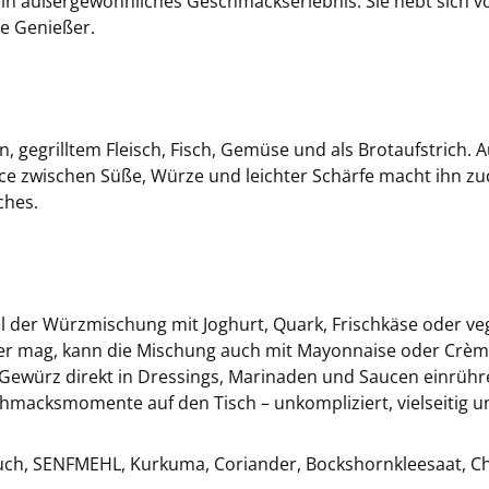
in außergewöhnliches Geschmackserlebnis. Sie hebt sich v
ive Genießer.
, gegrilltem Fleisch, Fisch, Gemüse und als Brotaufstrich. A
lance zwischen Süße, Würze und leichter Schärfe macht ihn
ches.
el der Würzmischung mit Joghurt, Quark, Frischkäse oder v
iger mag, kann die Mischung auch mit Mayonnaise oder Crèm
Gewürz direkt in Dressings, Marinaden und Saucen einrühre
hmacksmomente auf den Tisch – unkompliziert, vielseitig 
ch, SENFMEHL, Kurkuma, Coriander, Bockshornkleesaat, Chili