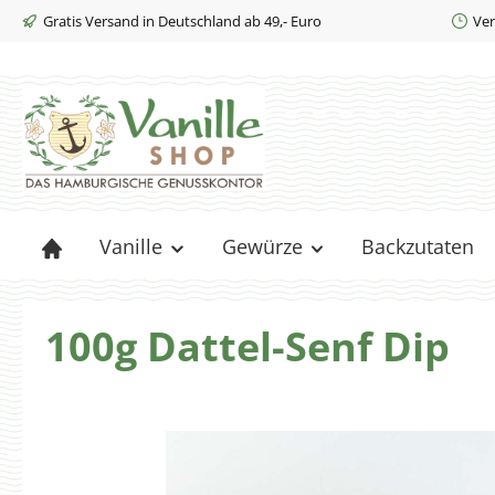
Gratis Versand in Deutschland ab 49,- Euro
Ver
m Hauptinhalt springen
Zur Suche springen
Zur Hauptnavigation springen
Vanille
Gewürze
Backzutaten
100g Dattel-Senf Dip
Bildergalerie überspringen