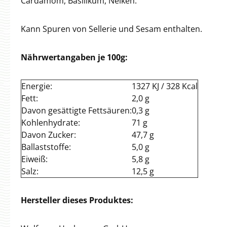
Cardamom, Basilikum, Nelken.
Kann Spuren von Sellerie und Sesam enthalten.
Nährwertangaben je 100g:
Energie:
1327 KJ / 328 Kcal
Fett:
2,0 g
Davon gesättigte Fettsäuren:
0,3 g
Kohlenhydrate:
71 g
Davon Zucker:
47,7 g
Ballaststoffe:
5,0 g
Eiweiß:
5,8 g
Salz:
12,5 g
Hersteller dieses Produktes: