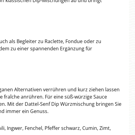
on klassischen Dip-Mischungen ab und bringt
uch als Begleiter zu Raclette, Fondue oder zu
 zudem zu einer spannenden Ergänzung für
eganen Alternativen verrühren und kurz ziehen lassen
e fraîche anrühren. Für eine süß-würzige Sauce
n. Mit der Dattel-Senf Dip Würzmischung bringen Sie
und immer ein Genuss.
, Ingwer, Fenchel, Pfeffer schwarz, Cumin, Zimt,