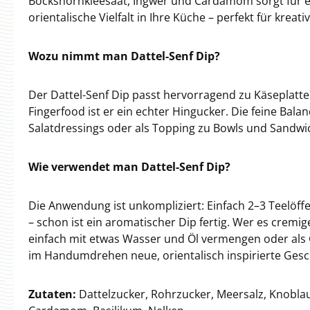
Bockshornkleesaat, Ingwer und Cardamom sorgt für e
orientalische Vielfalt in Ihre Küche – perfekt für kreat
Wozu nimmt man Dattel-Senf Dip?
Der Dattel-Senf Dip passt hervorragend zu Käseplatten
Fingerfood ist er ein echter Hingucker. Die feine Ba
Salatdressings oder als Topping zu Bowls und Sandwi
Wie verwendet man Dattel-Senf Dip?
Die Anwendung ist unkompliziert: Einfach 2–3 Teelöff
– schon ist ein aromatischer Dip fertig. Wer es crem
einfach mit etwas Wasser und Öl vermengen oder als 
im Handumdrehen neue, orientalisch inspirierte Gesc
Zutaten:
Dattelzucker, Rohrzucker, Meersalz, Knoblau