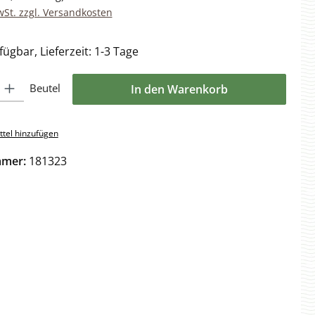
wSt. zzgl. Versandkosten
ügbar, Lieferzeit: 1-3 Tage
l: Gib den gewünschten Wert ein oder benutze die Schaltflächen 
Beutel
In den Warenkorb
tel hinzufügen
mmer:
181323