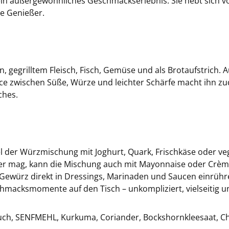
in außergewöhnliches Geschmackserlebnis. Sie hebt sich v
ive Genießer.
, gegrilltem Fleisch, Fisch, Gemüse und als Brotaufstrich. A
lance zwischen Süße, Würze und leichter Schärfe macht ihn
ches.
el der Würzmischung mit Joghurt, Quark, Frischkäse oder v
iger mag, kann die Mischung auch mit Mayonnaise oder Crèm
Gewürz direkt in Dressings, Marinaden und Saucen einrühre
hmacksmomente auf den Tisch – unkompliziert, vielseitig 
ch, SENFMEHL, Kurkuma, Coriander, Bockshornkleesaat, Chili