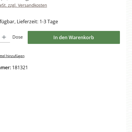
wSt. zzgl. Versandkosten
ügbar, Lieferzeit: 1-3 Tage
l: Gib den gewünschten Wert ein oder benutze die Schaltflächen 
Dose
In den Warenkorb
tel hinzufügen
mmer:
181321