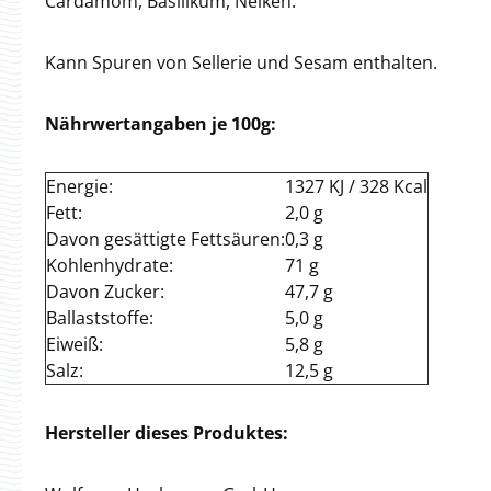
Cardamom, Basilikum, Nelken.
Kann Spuren von Sellerie und Sesam enthalten.
Nährwertangaben je 100g:
Energie:
1327 KJ / 328 Kcal
Fett:
2,0 g
Davon gesättigte Fettsäuren:
0,3 g
Kohlenhydrate:
71 g
Davon Zucker:
47,7 g
Ballaststoffe:
5,0 g
Eiweiß:
5,8 g
Salz:
12,5 g
Hersteller dieses Produktes: