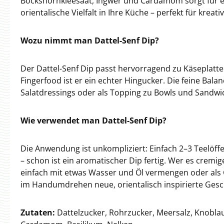
Bockshornkleesaat, Ingwer und Cardamom sorgt für e
orientalische Vielfalt in Ihre Küche – perfekt für kreat
Wozu nimmt man Dattel-Senf Dip?
Der Dattel-Senf Dip passt hervorragend zu Käseplatten
Fingerfood ist er ein echter Hingucker. Die feine Ba
Salatdressings oder als Topping zu Bowls und Sandwi
Wie verwendet man Dattel-Senf Dip?
Die Anwendung ist unkompliziert: Einfach 2–3 Teelöff
– schon ist ein aromatischer Dip fertig. Wer es crem
einfach mit etwas Wasser und Öl vermengen oder als 
im Handumdrehen neue, orientalisch inspirierte Gesc
Zutaten:
Dattelzucker, Rohrzucker, Meersalz, Knoblau