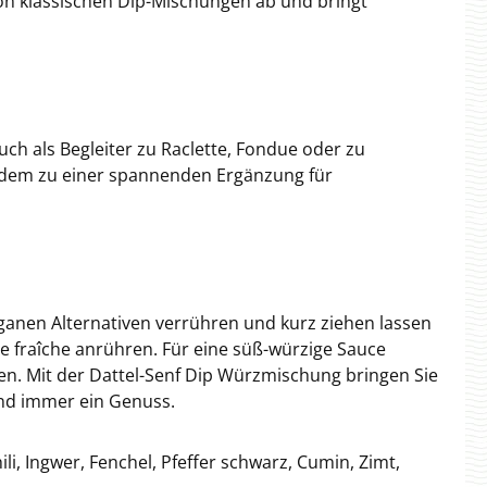
on klassischen Dip-Mischungen ab und bringt
uch als Begleiter zu Raclette, Fondue oder zu
 zudem zu einer spannenden Ergänzung für
eganen Alternativen verrühren und kurz ziehen lassen
e fraîche anrühren. Für eine süß-würzige Sauce
n. Mit der Dattel-Senf Dip Würzmischung bringen Sie
und immer ein Genuss.
, Ingwer, Fenchel, Pfeffer schwarz, Cumin, Zimt,