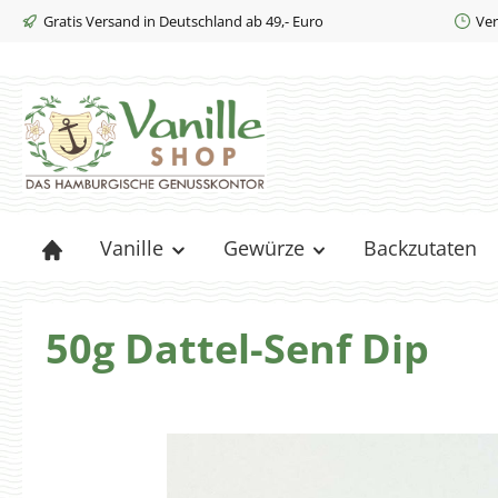
Gratis Versand in Deutschland ab 49,- Euro
Ver
m Hauptinhalt springen
Zur Suche springen
Zur Hauptnavigation springen
Vanille
Gewürze
Backzutaten
50g Dattel-Senf Dip
Bildergalerie überspringen