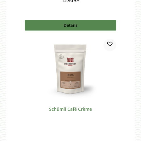
12,90 €*
Details
Schümli Café Crème