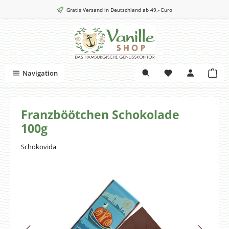
Zum Hauptinhalt springen
Gratis Versand in Deutschland ab 49,- Euro
War
Navigation
Franzböötchen Schokolade
100g
Schokovida
Bildergalerie überspringen