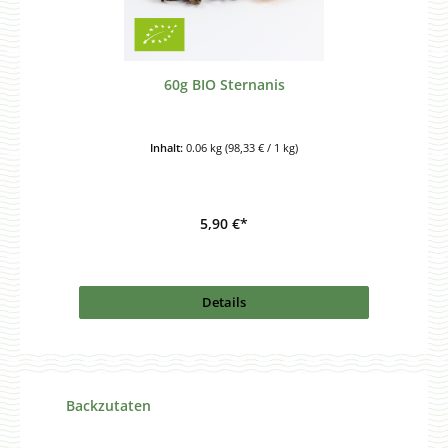
60g BIO Sternanis
Inhalt:
0.06 kg
(98,33 € / 1 kg)
5,90 €*
Details
Produktgalerie überspringen
Backzutaten