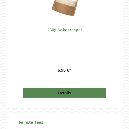
250g Kokosraspel
6,90 €*
Details
Produktgalerie überspringen
Feinste Tees