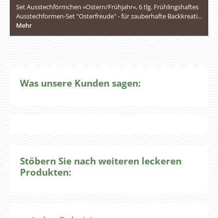
Set Ausstechförmchen »Ostern/Frühjahr«, 6 tlg. Frühlingshaftes
Ausstechformen-Set "Osterfreude" - für zauberhafte Backkreati…
Mehr
Was unsere Kunden sagen:
Stöbern Sie nach weiteren leckeren
Produkten:
Produktgalerie überspringen