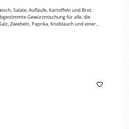
isch, Salate, Aufläufe, Kartoffeln und Brot.
r passt sich deinem Kochstil an. Er bringt
ndwürze auf dem Tisch statt klassischem Salz und
urg