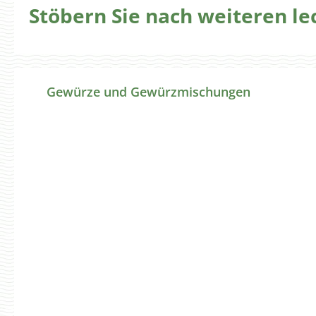
Stöbern Sie nach weiteren l
Produktgalerie überspringen
Gewürze und Gewürzmischungen