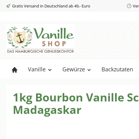
Gratis Versand in Deutschland ab 49,- Euro
Ver
m Hauptinhalt springen
Zur Suche springen
Zur Hauptnavigation springen
Vanille
Gewürze
Backzutaten
1kg Bourbon Vanille S
Madagaskar
Bildergalerie überspringen