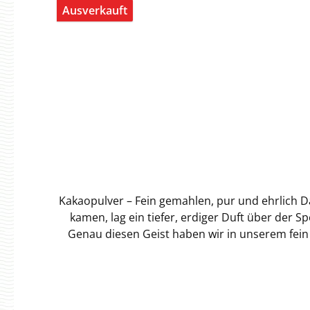
Ausverkauft
Kakaopulver – Fein gemahlen, pur und ehrlich Das aromatische Erbe der Hamburger Speicherstadt Wenn die Kakaosäcke einst über die Elbe nach Hamburg
kamen, lag ein tiefer, erdiger Duft über der 
Genau diesen Geist haben wir in unserem fein ge
Und das mit Charakter. Ein feines, samtiges Pulver, das auf der Zunge erst zart herb wirkt, dann seine ganze Tiefe entfaltet: dunkle Frucht, ein Hauch
Röstaroma, ein Nachklang, der lang in Erinnerung bleibt. So sc
Ob als heiße Schokolade an einem nebligen So
Pralinen, Cremes und Mousses – oder als überr