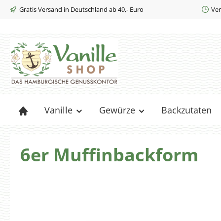
Gratis Versand in Deutschland ab 49,- Euro
Ver
m Hauptinhalt springen
Zur Suche springen
Zur Hauptnavigation springen
Vanille
Gewürze
Backzutaten
6er Muffinbackform
Bildergalerie überspringen