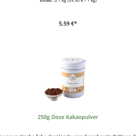
Inhalt:
0.1 kg
(55,90 € / 1 kg)
GmbHWesthusenstrasse 2122391 Hamburg
5,59 €*
250g Dose Kakaopulver