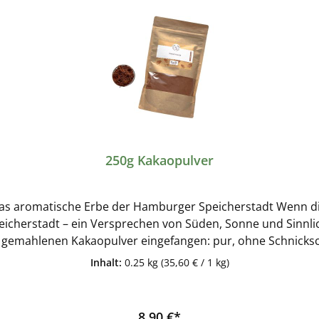
250g Kakaopulver
Speicherstadt – ein Versprechen von Süden, Sonne und Sinnlic
mahlenen Kakaopulver eingefangen: pur, ohne Schnickschnack, 
Inhalt:
0.25 kg
(35,60 € / 1 kg)
hmeckt Kakao, wenn man ihm seine Bühne lässt. Vielseitig wie der Hamburger Hafen
nntagmorgen, als feines Fundament für Schokoladenkuchen, 
aschend würzige Note in Chili, Mole oder Wildragout: Diese
8,90 €*