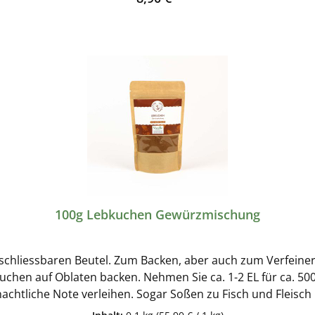
anaches Süßes Frühstück: verfeinert Müsli, Porridge, Smoothies, Joghurt
gießen. Nach Geschmack süßen – eine Prise Meersalz oder 
eller:Wolfgang Hachmann GmbHWesthusenstrasse 2122391
100g Lebkuchen Gewürzmischung
chliessbaren Beutel. Zum Backen, aber auch zum Verfeinern
chen auf Oblaten backen. Nehmen Sie ca. 1-2 EL für ca. 5
nachtliche Note verleihen. Sogar Soßen zu Fisch und Fleisch