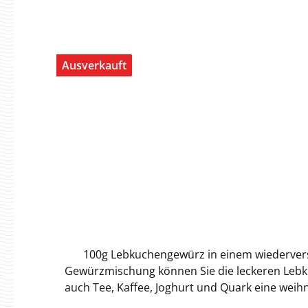
zählt – ehrliches Aroma. Wozu passt's? Getränke: Heiße Schokolade (klassisch mit Milch, vegan mit Hafer-, Mandel- oder Sojadrink), Kakao-Espresso, Mocha
Backen: Schokokuchen, Brownies, Sachertorte, Macarons, Plätzchen, Cremes & G
oder Skyr Desserts: Mousse au chocolat, Tiramisu-Variationen, hausgemachtes Eis Herzhaft: ein Teelöffel in Chili con Carne, Mole, Wildsauce oder dunkler
Bratensauce für überraschende Tiefe Tipp aus dem Kontor Für die perfekte heiße Schokolade: 2 TL Kakao mit etwas heißem Wasser zu einer glatten Paste
Ausverkauft
anrühren, dann mit 200 ml warmer Milch auf
Hamburger Hafenmärchen in der Tasse. Zutaten 100 % Kakaopulver, fein gemahlen. Pur. Ohne Zucker. Ohne Zusatzstoffe. Nährwertangaben je 100g:
Energie: 1198 KJ / 286 Kcal Fett: 12,0 g Davon gesättigte Fettsäuren: 7,1 g Kohlenhydrate: 20,0 g Davon Zucker: 0,1 g Ballaststoffe: 29,0 g Salz: 0,1 g Eiweiss25,0
g Herst
100g Lebkuchengewürz in einem wiedervers
Gewürzmischung können Sie die leckeren Lebku
auch Tee, Kaffee, Joghurt und Quark eine weih
Lebkuchengewürzmischung verfeinern. Zutaten: Zimt, Anis, Nelken, Fenchel, Piment, Macisblüte Nährwertangaben je 100g: Energie: 1515 KJ / 362 Kcal Fett: