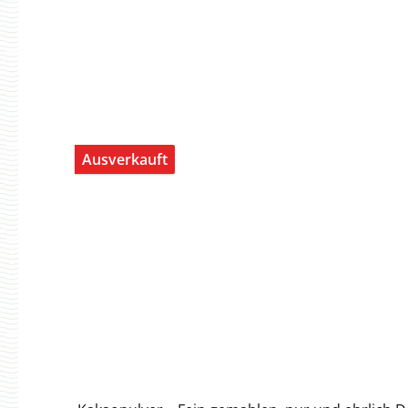
10g Davon gesättigte Fettsäuren: 2,1g Kohlenhydrate: 50g Davon Zucker: 49g Eiweiß: 7,8g Salz: 0,1g Hersteller: Wolfgang Hachmann
Ausverkauft