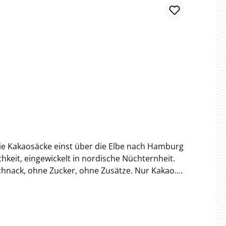
hkeit, eingewickelt in nordische Nüchternheit.
ohne Zucker, ohne Zusätze. Nur Kakao.
 selbst
Brownies oder Tartes, als kräftiger Akzent in
s Kakaopulver bringt überall mit, was wirklich