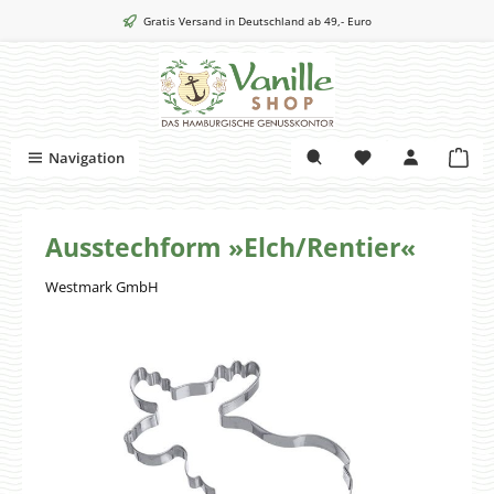
Zum Hauptinhalt springen
Gratis Versand in Deutschland ab 49,- Euro
War
Navigation
Ausstechform »Elch/Rentier«
Westmark GmbH
Bildergalerie überspringen