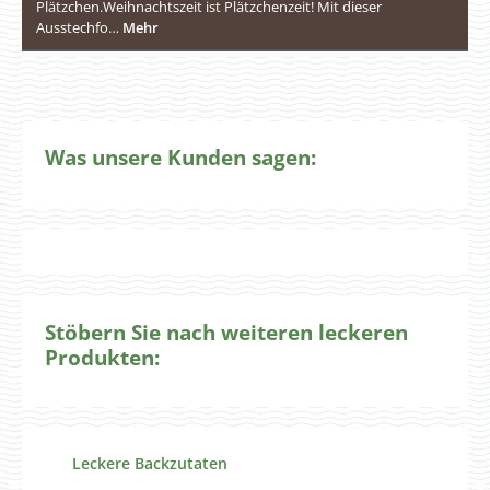
Plätzchen.Weihnachtszeit ist Plätzchenzeit! Mit dieser
Ausstechfo…
Mehr
Was unsere Kunden sagen:
Stöbern Sie nach weiteren leckeren
Produkten:
Produktgalerie überspringen
Leckere Backzutaten