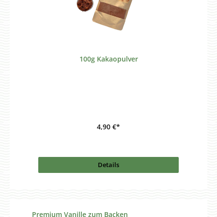
100g Kakaopulver
4,90 €*
Details
Produktgalerie überspringen
Premium Vanille zum Backen